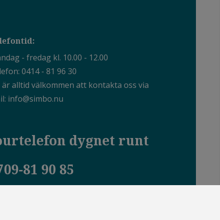
lefontid:
dag - fredag kl. 10.00 - 12.00
lefon:
0414 - 81 96 30
 är alltid välkommen att kontakta oss via
il:
info@simbo.nu
ourtelefon dygnet runt
709-81 90 85