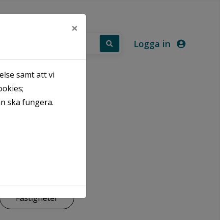
×
Logga in
lse samt att vi
ookies;
OM OSS
an ska fungera.
Fastigheter