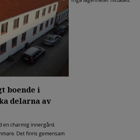
Inga lägenheter hittades.
t boende i
ska delarna av
ed en charmig innergård.
ummare. Det finns gemensam