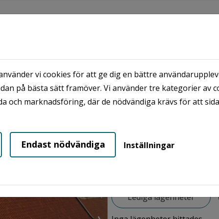
s
nvänder vi cookies för att ge dig en bättre användaruppleve
dan på bästa sätt framöver. Vi använder tre kategorier av c
 SIDOR
VÅRA OMRÅDEN
NYHETER
a och marknadsföring, där de nödvändiga krävs för att sid
Simrishamn - Herden
Endast nödvändiga
Inställningar
erden
Lediga lägenheter