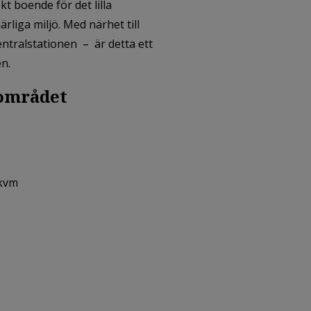
t boende för det lilla
rliga miljö. Med närhet till
ntralstationen – är detta ett
en.
området
 kvm