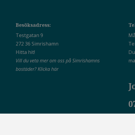
Besöksadress:
Te
Testgatan 9
Mån
272 36 Simrishamn
Te
Hitta hit!
Du
Vill du veta mer om oss på Simrishamns
ma
bostäder?
Klicka här
J
0