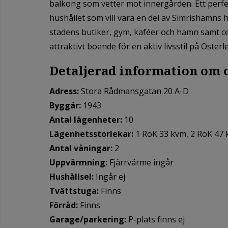
balkong som vetter mot innergården. Ett perfek
hushållet som vill vara en del av Simrishamns hä
stadens butiker, gym, kaféer och hamn samt ce
attraktivt boende för en aktiv livsstil på Österl
Detaljerad i
nformation om 
Adress:
Stora Rådmansgatan 20 A-D
Byggår:
1943
Antal lägenheter:
10
Lägenhetsstorlekar:
1 RoK 33 kvm, 2 RoK 47
Antal våningar:
2
Uppvärmning:
Fjärrvärme ingår
Hushållsel:
Ingår ej
Tvättstuga:
Finns
Förråd:
Finns
Garage/parkering:
P-plats finns ej