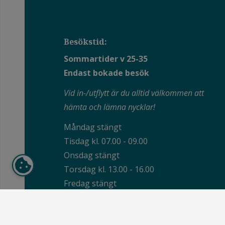
Besökstid:
Sommartider v 25-35
Endast bokade besök
Vid in-/utflytt är du alltid välkommen att
hämta och lämna nycklar!
Måndag stängt
Tisdag kl. 07.00 - 09.00
Onsdag stängt
Torsdag kl. 13.00 - 16.00
Fredag stängt
Du är även välkommen att boka ett besök
utanför dessa tider.