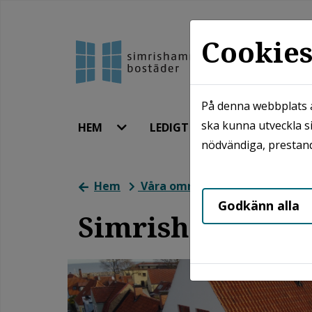
Cookie
På denna webbplats a
ska kunna utveckla si
HEM
LEDIGT JUST NU
MINA
nödvändiga, prestand
Hem
Våra områden
Simrishamn
Godkänn alla
Simrishamn - H