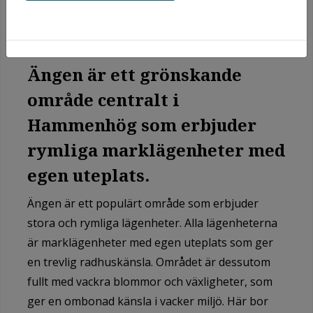
Ängen är ett grönskande
område centralt i
Hammenhög som erbjuder
rymliga marklägenheter med
egen uteplats.
Ängen är ett populärt område som erbjuder
stora och rymliga lägenheter. Alla lägenheterna
är marklägenheter med egen uteplats som ger
en trevlig radhuskänsla. Området är dessutom
fullt med vackra blommor och växligheter, som
ger en ombonad känsla i vacker miljö. Här bor