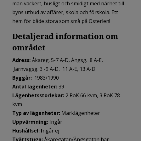
man vackert, husligt och smidigt med närhet till
byns utbud av affärer, skola och förskola. Ett
hem för både stora som små på Österlen!
Detaljerad information om
området
Adress:
Åkareg. 5-7 A-D, Ängsg. 8 A-E,
Järnvägsg. 3 -9 A-D, 11 A-E, 13 A-D
Byggår:
1983/1990
Antal lägenheter:
39
Lägenhetsstorlekar:
2 RoK 66 kvm, 3 RoK 78
kvm
Typ av lägenheter:
Marklägenheter
Uppvärmning:
Ingår
Hushållsel: I
ngår ej
Tvättstuga:
Åkaregatan/Ängsgatan har