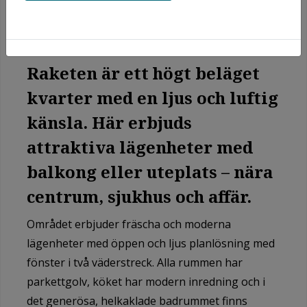
Raketen är ett högt beläget
kvarter med en ljus och luftig
känsla. Här erbjuds
attraktiva lägenheter med
balkong eller uteplats – nära
centrum, sjukhus och affär.
Området erbjuder fräscha och moderna
lägenheter med
öppen och ljus planlösning med
fönster i två väderstreck. Alla rummen har
parkettgolv, köket har modern inredning och i
det generösa, helkaklade badrummet finns