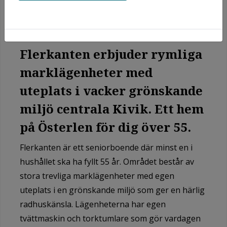
Flerkanten erbjuder rymliga
marklägenheter med
uteplats i vacker grönskande
miljö centrala Kivik. Ett hem
på Österlen för dig över 55.
Flerkanten är ett seniorboende där minst en i
hushållet ska ha fyllt 55 år. Området består av
stora trevliga marklägenheter med egen
uteplats i en grönskande miljö som ger en härlig
radhuskänsla. Lägenheterna har egen
tvättmaskin och torktumlare som gör vardagen