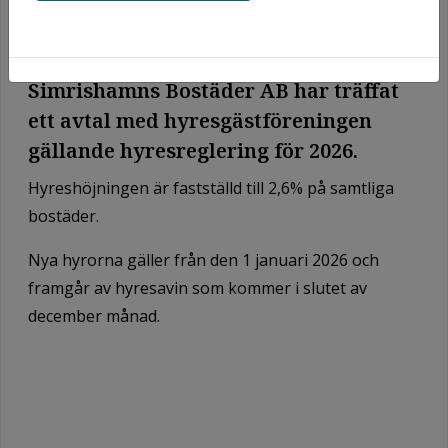
Simrishamns Bostäder AB har träffat
ett avtal med hyresgästföreningen
gällande hyresreglering för 2026.
Hyreshöjningen är fastställd till 2,6% på samtliga
bostäder.
Nya hyrorna gäller från den 1 januari 2026 och
framgår av hyresavin som kommer i slutet av
december månad.